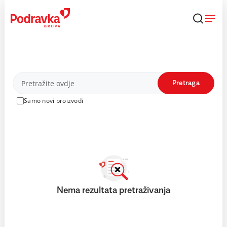
Skip
to
content
Proizvodi
Pretraga
Samo novi proizvodi
Nema rezultata pretraživanja