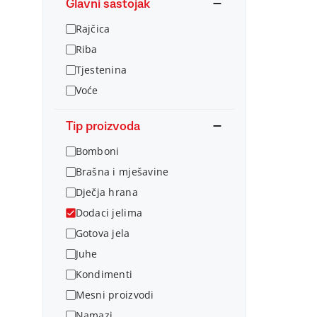
Glavni sastojak
Rajčica
Riba
Tjestenina
Voće
Tip proizvoda
Bomboni
Brašna i mješavine
Dječja hrana
Dodaci jelima
Gotova jela
Juhe
Kondimenti
Mesni proizvodi
Namazi