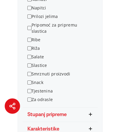
Napitci
Prilozi jelima
Pripomoć za pripremu
slastica
Ribe
Riža
Salate
Slastice
Smrznuti proizvodi
Snack
Tjestenina
Za odrasle
Stupanj pripreme
Karakteristike