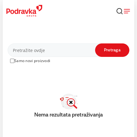
Skip
to
content
Proizvodi
Pretraga
Samo novi proizvodi
Nema rezultata pretraživanja