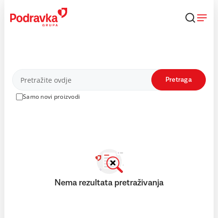
Skip
to
content
Proizvodi
Pretraga
Samo novi proizvodi
Nema rezultata pretraživanja