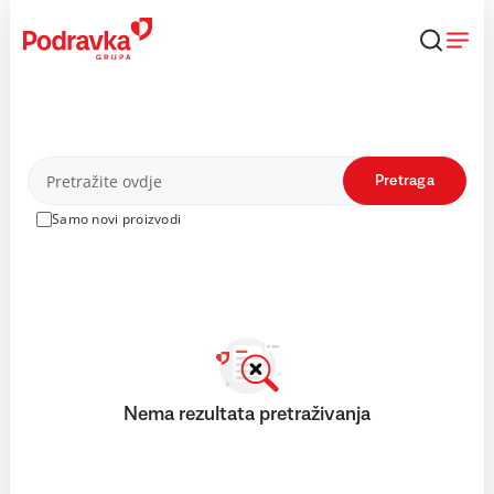
Skip
to
content
Proizvodi
Pretraga
Samo novi proizvodi
Nema rezultata pretraživanja