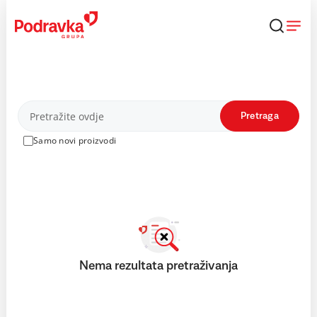
Skip
to
content
Proizvodi
Pretraga
Samo novi proizvodi
Nema rezultata pretraživanja