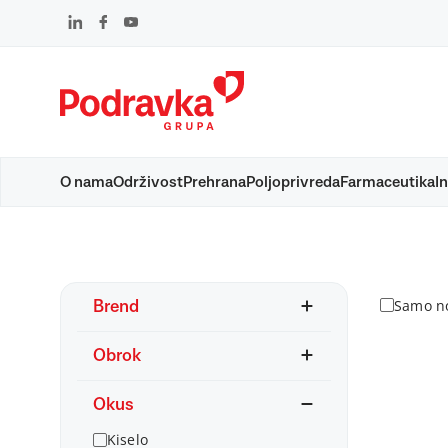
Skip
to
content
O nama
Održivost
Prehrana
Poljoprivreda
Farmaceutika
In
Proizvodi
Samo no
Brend
Obrok
Okus
Kiselo