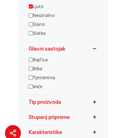
Ljuto
Neutralno
Slano
Slatko
Glavni sastojak
Rajčica
Riba
Tjestenina
Voće
Tip proizvoda
Stupanj pripreme
Karakteristike