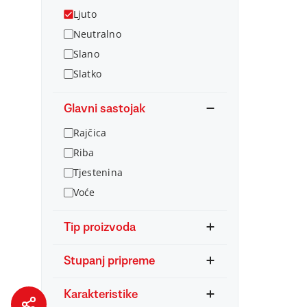
Ljuto
Neutralno
Slano
Slatko
Glavni sastojak
Rajčica
Riba
Tjestenina
Voće
Tip proizvoda
Stupanj pripreme
Karakteristike