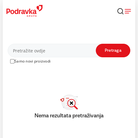
Skip
to
content
Proizvodi
Pretraga
Samo novi proizvodi
Nema rezultata pretraživanja