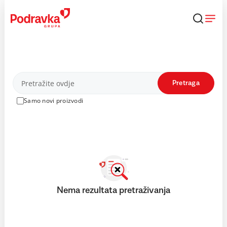
Skip
to
content
Proizvodi
Pretraga
Samo novi proizvodi
Nema rezultata pretraživanja