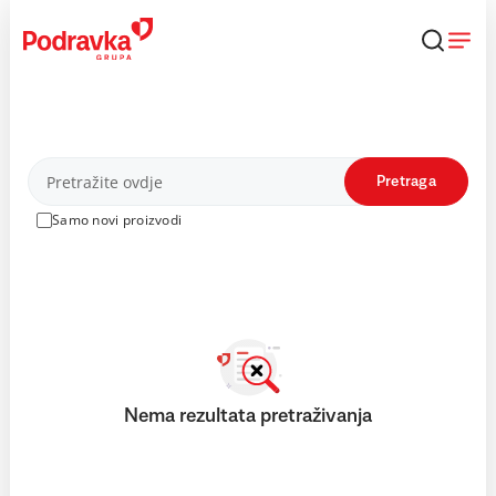
Skip
to
content
Proizvodi
Pretraga
Samo novi proizvodi
Nema rezultata pretraživanja