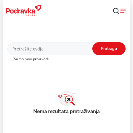
Skip
to
content
Proizvodi
Pretraga
Samo novi proizvodi
Nema rezultata pretraživanja