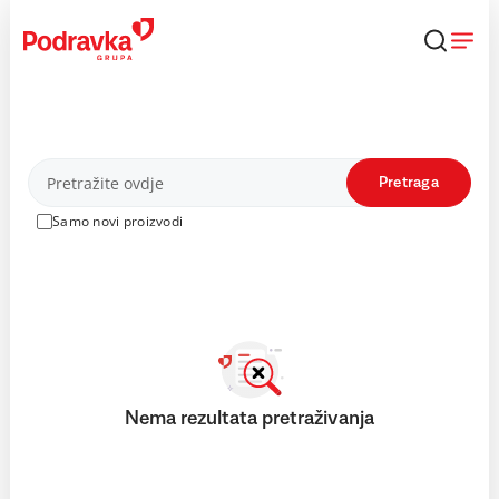
Skip
to
content
Proizvodi
Pretraga
Samo novi proizvodi
Nema rezultata pretraživanja