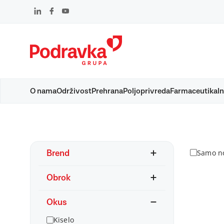
Skip
to
content
O nama
Održivost
Prehrana
Poljoprivreda
Farmaceutika
In
Proizvodi
Samo no
Brend
Obrok
Okus
Kiselo