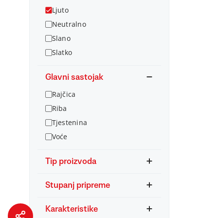
Ljuto
Neutralno
Slano
Slatko
Glavni sastojak
Rajčica
Riba
Tjestenina
Voće
Tip proizvoda
Stupanj pripreme
Karakteristike