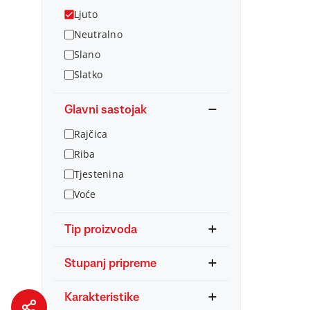
Ljuto
Neutralno
Slano
Slatko
Glavni sastojak
Rajčica
Riba
Tjestenina
Voće
Tip proizvoda
Stupanj pripreme
Karakteristike