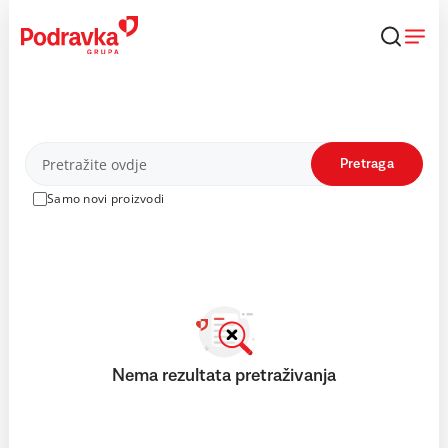
Skip
to
content
Proizvodi
Pretraga
Samo novi proizvodi
Nema rezultata pretraživanja