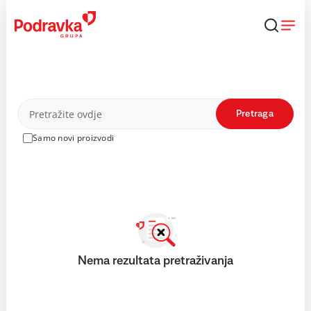
Skip
to
content
Proizvodi
Pretraga
Samo novi proizvodi
Nema rezultata pretraživanja