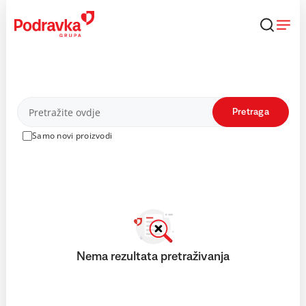
Skip
to
content
Proizvodi
Pretraga
Samo novi proizvodi
Nema rezultata pretraživanja