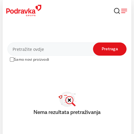
Skip
to
content
Proizvodi
Pretraga
Samo novi proizvodi
Nema rezultata pretraživanja