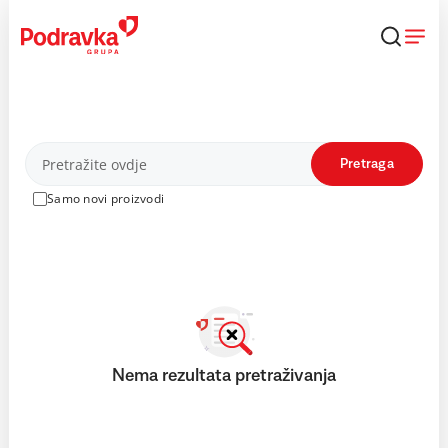
Skip
to
content
Proizvodi
Pretraga
Samo novi proizvodi
Nema rezultata pretraživanja