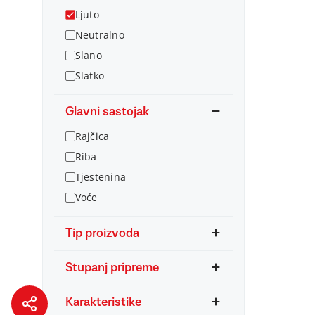
Ljuto
Neutralno
Slano
Slatko
Glavni sastojak
Rajčica
Riba
Tjestenina
Voće
Tip proizvoda
Stupanj pripreme
Karakteristike