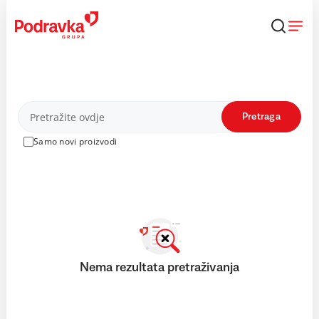
Skip
to
content
Proizvodi
Pretraga
Samo novi proizvodi
Nema rezultata pretraživanja