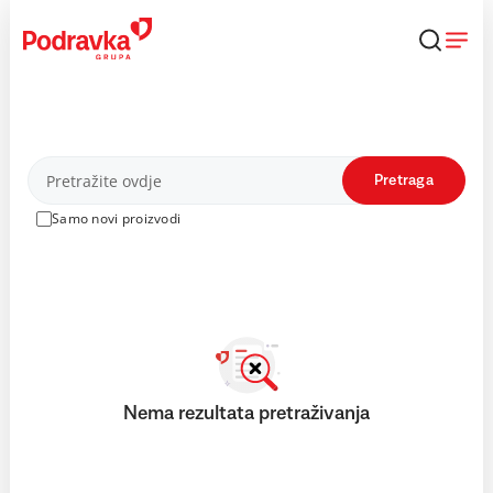
Skip
to
content
Proizvodi
Pretraga
Samo novi proizvodi
Nema rezultata pretraživanja