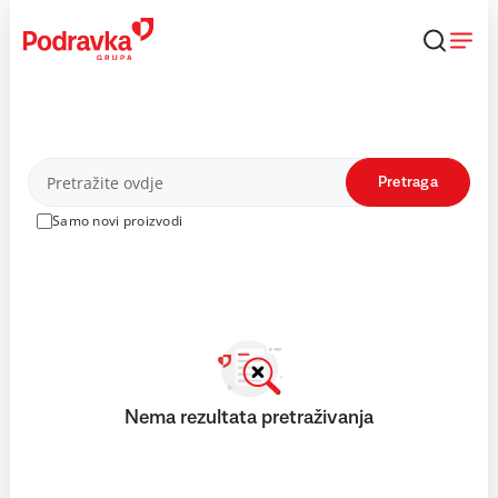
Skip
to
content
Proizvodi
Pretraga
Samo novi proizvodi
Nema rezultata pretraživanja