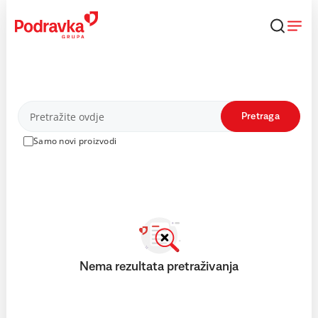
Skip
to
content
Proizvodi
Pretraga
Samo novi proizvodi
Nema rezultata pretraživanja