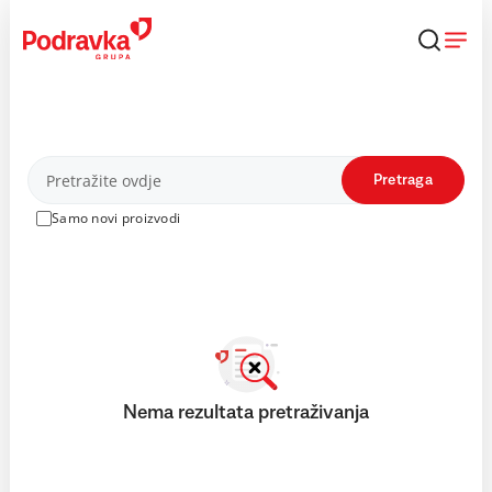
Skip
to
content
Proizvodi
Pretraga
Samo novi proizvodi
Nema rezultata pretraživanja