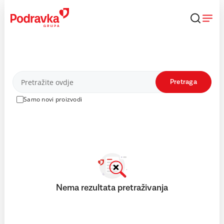
Skip
to
content
Proizvodi
Pretraga
Samo novi proizvodi
Nema rezultata pretraživanja