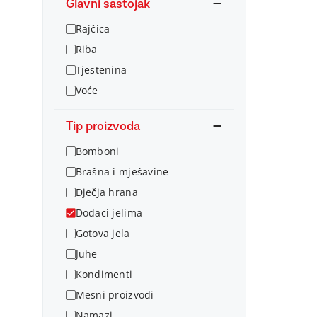
Glavni sastojak
Rajčica
Riba
Tjestenina
Voće
Tip proizvoda
Bomboni
Brašna i mješavine
Dječja hrana
Dodaci jelima
Gotova jela
Juhe
Kondimenti
Mesni proizvodi
Namazi