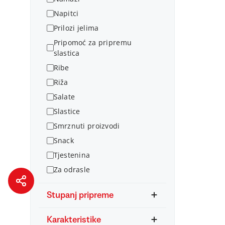
Napitci
Prilozi jelima
Pripomoć za pripremu
slastica
Ribe
Riža
Salate
Slastice
Smrznuti proizvodi
Snack
Tjestenina
Za odrasle
Stupanj pripreme
Karakteristike