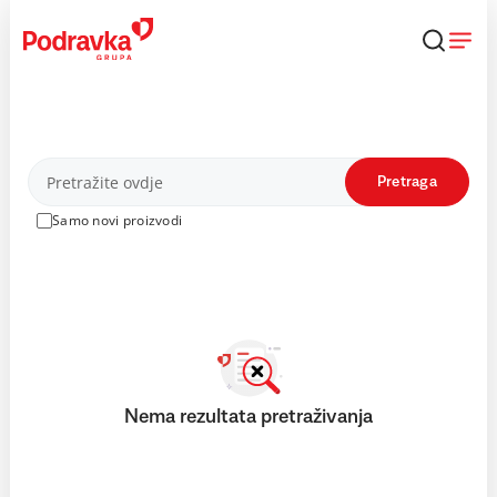
Skip
to
content
Proizvodi
Pretraga
Samo novi proizvodi
Nema rezultata pretraživanja