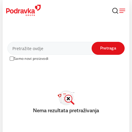
Skip
to
content
Proizvodi
Pretraga
Samo novi proizvodi
Nema rezultata pretraživanja