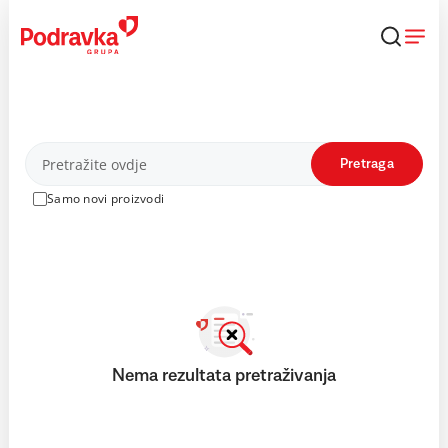
Skip
to
content
Proizvodi
Pretraga
Samo novi proizvodi
Nema rezultata pretraživanja