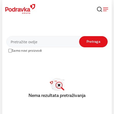
Skip
to
content
Proizvodi
Pretraga
Samo novi proizvodi
Nema rezultata pretraživanja