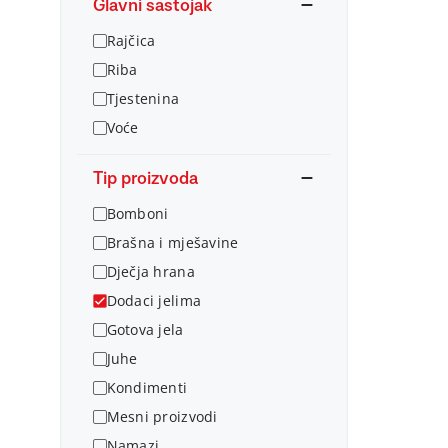
Glavni sastojak
Rajčica
Riba
Tjestenina
Voće
Tip proizvoda
Bomboni
Brašna i mješavine
Dječja hrana
Dodaci jelima
Gotova jela
Juhe
Kondimenti
Mesni proizvodi
Namazi