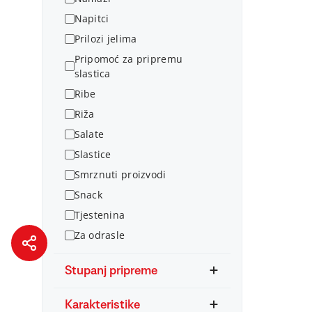
Napitci
Prilozi jelima
Pripomoć za pripremu
slastica
Ribe
Riža
Salate
Slastice
Smrznuti proizvodi
Snack
Tjestenina
Za odrasle
Stupanj pripreme
Karakteristike