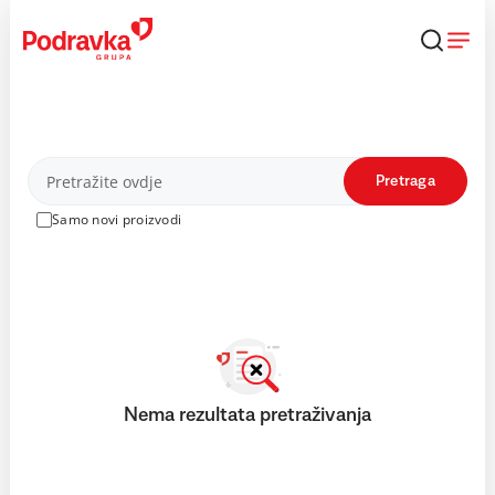
Skip
to
content
Proizvodi
Pretraga
Samo novi proizvodi
Nema rezultata pretraživanja