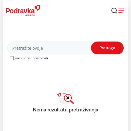
Skip
to
content
Proizvodi
Pretraga
Samo novi proizvodi
Nema rezultata pretraživanja