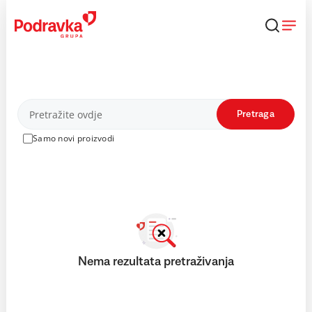
Skip
to
content
Proizvodi
Pretraga
Samo novi proizvodi
Nema rezultata pretraživanja