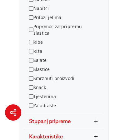
Napitci
Prilozi jelima
Pripomoć za pripremu
slastica
Ribe
Riža
Salate
Slastice
Smrznuti proizvodi
Snack
Tjestenina
Za odrasle
Stupanj pripreme
Karakteristike