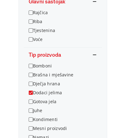
Glavni sastojak
Rajčica
Riba
Tjestenina
Voće
Tip proizvoda
Bomboni
Brašna i mješavine
Dječja hrana
Dodaci jelima
Gotova jela
Juhe
Kondimenti
Mesni proizvodi
Namazi