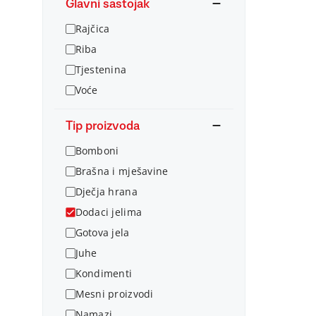
Glavni sastojak
Rajčica
Riba
Tjestenina
Voće
Tip proizvoda
Bomboni
Brašna i mješavine
Dječja hrana
Dodaci jelima
Gotova jela
Juhe
Kondimenti
Mesni proizvodi
Namazi