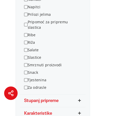
Napitci
Prilozi jelima
Pripomoć za pripremu
slastica
Ribe
Riža
Salate
Slastice
Smrznuti proizvodi
Snack
Tjestenina
Za odrasle
Stupanj pripreme
Karakteristike