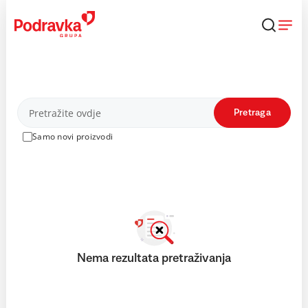
Skip
to
content
Proizvodi
Pretraga
Samo novi proizvodi
Nema rezultata pretraživanja