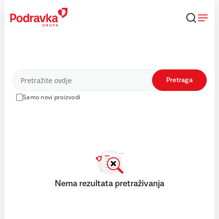
Skip
to
content
Proizvodi
Pretraga
Samo novi proizvodi
Nema rezultata pretraživanja