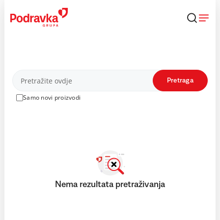
Skip
to
content
Proizvodi
Pretraga
Samo novi proizvodi
Nema rezultata pretraživanja