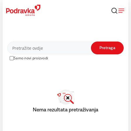
Skip
to
content
Proizvodi
Pretraga
Samo novi proizvodi
Nema rezultata pretraživanja