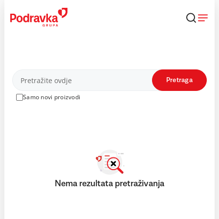
Skip
to
content
Proizvodi
Pretraga
Samo novi proizvodi
Nema rezultata pretraživanja