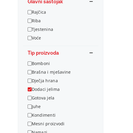
Glavni sastojak
Rajčica
Riba
Tjestenina
Voće
Tip proizvoda
Bomboni
Brašna i mješavine
Dječja hrana
Dodaci jelima
Gotova jela
Juhe
Kondimenti
Mesni proizvodi
Namazi