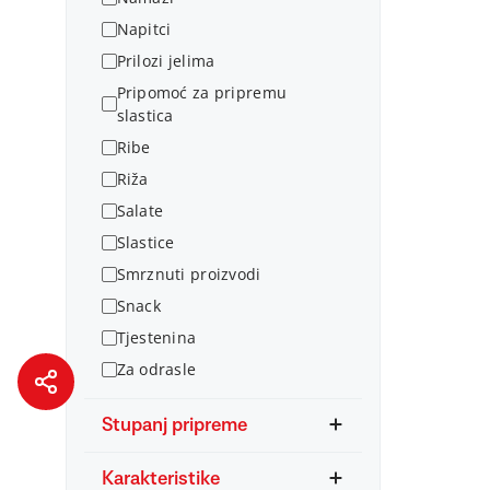
Napitci
Prilozi jelima
Pripomoć za pripremu
slastica
Ribe
Riža
Salate
Slastice
Smrznuti proizvodi
Snack
Tjestenina
Za odrasle
Stupanj pripreme
Karakteristike