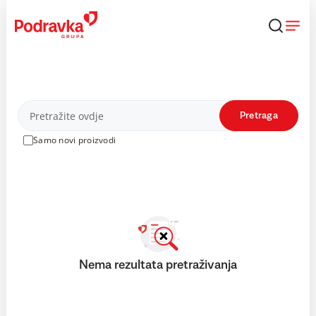
Skip
to
content
Proizvodi
Pretraga
Samo novi proizvodi
Nema rezultata pretraživanja