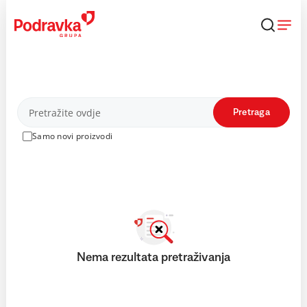
Skip
to
content
Proizvodi
Pretraga
Samo novi proizvodi
Nema rezultata pretraživanja