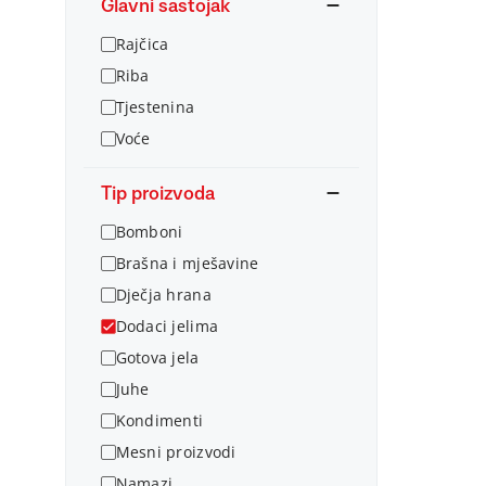
Glavni sastojak
Rajčica
Riba
Tjestenina
Voće
Tip proizvoda
Bomboni
Brašna i mješavine
Dječja hrana
Dodaci jelima
Gotova jela
Juhe
Kondimenti
Mesni proizvodi
Namazi