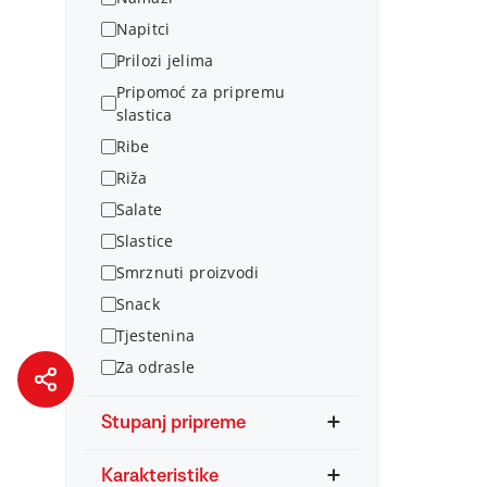
Napitci
Prilozi jelima
Pripomoć za pripremu
slastica
Ribe
Riža
Salate
Slastice
Smrznuti proizvodi
Snack
Tjestenina
Za odrasle
Stupanj pripreme
Karakteristike