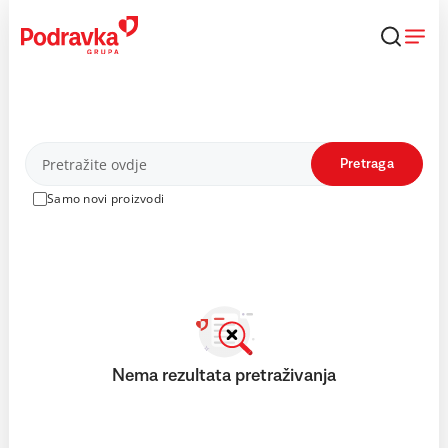
Skip
to
content
Proizvodi
Pretraga
Samo novi proizvodi
Nema rezultata pretraživanja