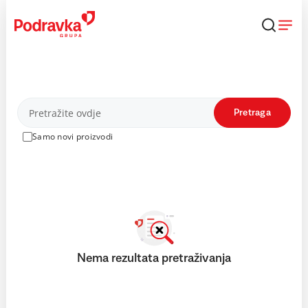
Skip
to
content
Proizvodi
Pretraga
Samo novi proizvodi
Nema rezultata pretraživanja