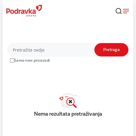
Skip
to
content
Proizvodi
Pretraga
Samo novi proizvodi
Nema rezultata pretraživanja